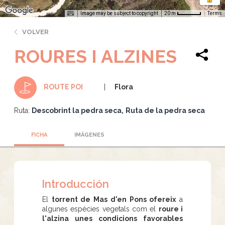
Image may be subject to copyright
Terms
20 m
VOLVER
ROURES I ALZINES
Flora
ROUTE POI
Ruta:
Descobrint la pedra seca
Ruta de la pedra seca
FICHA
IMÁGENES
Introducción
El
torrent de Mas d'en Pons ofereix
a
algunes espècies vegetals com el
roure i
l'alzina unes condicions favorables