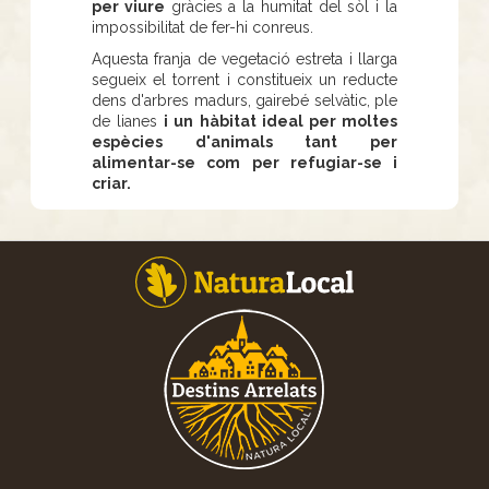
per viure
gràcies a la humitat del sòl i la
impossibilitat de fer-hi conreus.
Aquesta franja de vegetació estreta i llarga
segueix el torrent i constitueix un reducte
dens d'arbres madurs, gairebé selvàtic, ple
de lianes
i un hàbitat ideal per moltes
espècies d'animals tant per
alimentar-se com per refugiar-se i
criar.