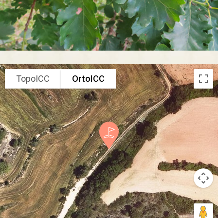
TopoICC
OrtoICC