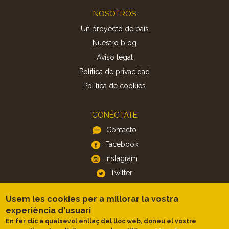
Footer
NOSOTROS
Un proyecto de país
Nuestro blog
Aviso legal
Política de privacidad
Politica de cookies
CONÉCTATE
Contacto
Facebook
Instagram
Twitter
Usem les cookies per a millorar la vostra
APP
experiència d'usuari
iOS
En fer clic a qualsevol enllaç del lloc web, doneu el vostre