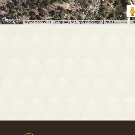
Keyboard shortcuts
Image may be subject to copyright
Te
20 m
Footer