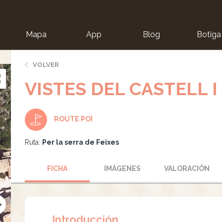
Mapa
App
Blog
Botiga
ion
VOLVER
VISTES DEL CASTELL I
ROUTE POI
Ruta:
Per la serra de Feixes
FICHA
IMÁGENES
VALORACIÓN
Introducción