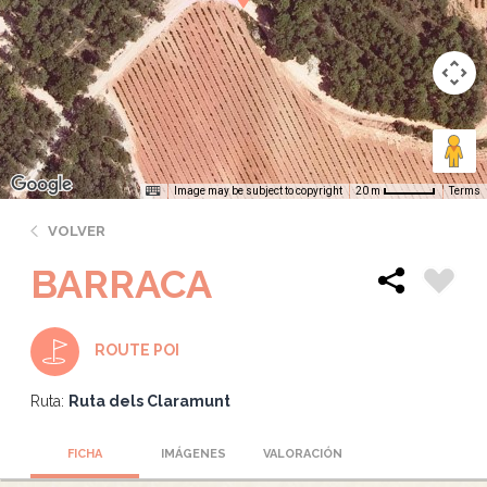
Image may be subject to copyright
Terms
20 m
VOLVER
BARRACA
ROUTE POI
Ruta:
Ruta dels Claramunt
FICHA
IMÁGENES
VALORACIÓN