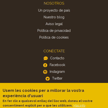
Footer
NOSOTROS
Un proyecto de país
Nuestro blog
Aviso legal
Política de privacidad
Politica de cookies
CONÉCTATE
Contacto
Facebook
Instagram
Twitter
Usem les cookies per a millorar la vostra
APP
experiència d'usuari
iOS
En fer clic a qualsevol enllaç del lloc web, doneu el vostre
Más info
consentiment explícit per a que les utilitzem.
Android