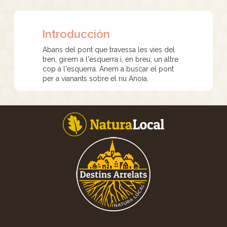
Introducción
Abans del pont que travessa les vies del
tren, girem a l'esquerra i, en breu, un altre
cop a l'esquerra. Anem a buscar el pont
per a vianants sobre el riu Anoia.