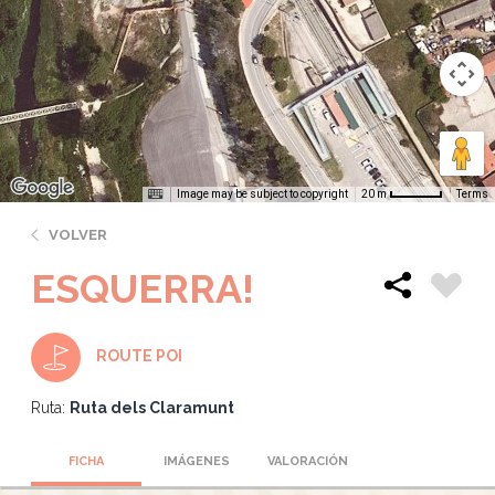
Image may be subject to copyright
Terms
20 m
VOLVER
ESQUERRA!
ROUTE POI
Ruta:
Ruta dels Claramunt
FICHA
IMÁGENES
VALORACIÓN