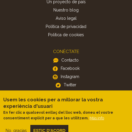
Un proyecto de país
Nuestro blog
Aviso legal
Política de privacidad
Politica de cookies
CONÉCTATE
Contacto
Facebook
Instagram
Twitter
Usem les cookies per a millorar la vostra
APP
experiència d'usuari
iOS
En fer clic a qualsevol enllaç del lloc web, doneu el vostre
Más info
consentiment explícit per a que les utilitzem.
Android
No, gracias
ESTIC D'ACORD