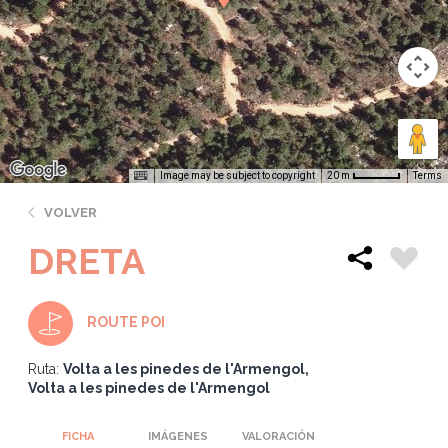
Image may be subject to copyright
Terms
20 m
VOLVER
DRETA
ROUTE POI
Ruta:
Volta a les pinedes de l'Armengol
Volta a les pinedes de l'Armengol
FICHA
IMÁGENES
VALORACIÓN