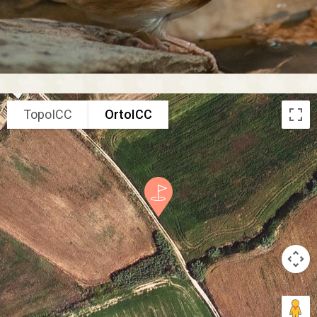
TopoICC
OrtoICC