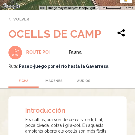
Image may be subject to copyright
Terms
20 m
VOLVER
OCELLS DE CAMP
Fauna
ROUTE POI
Ruta:
Paseo-juego por el río hasta la Gavarresa
FICHA
IMÁGENES
AUDIOS
Introducción
Els cultius, ara són de cereals: ordi, blat,
poca civada, colza i gira-sol. En aquests
ambients oberts els ocells són més fàcils