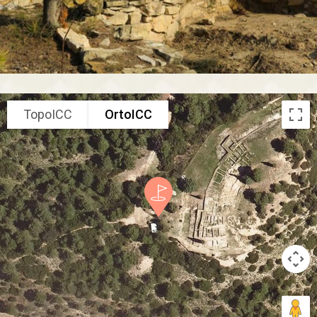
TopoICC
OrtoICC