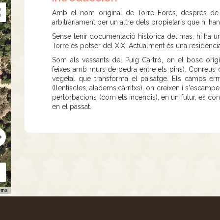
Amb el nom original de Torre Forès, després de
arbitràriament per un altre dels propietaris que hi han
Sense tenir documentació històrica del mas, hi ha una
Torre és potser del XIX. Actualment és una residència
Som als vessants del Puig Cartró, on el bosc origi
feixes amb murs de pedra entre els pins). Conreus d
vegetal que transforma el paisatge. Els camps e
(llentiscles, aladerns,càrritxs), on creixen i s'escam
pertorbacions (com els incendis), en un futur, es conv
en el passat.
rms