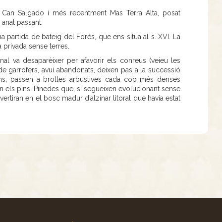
 Can Salgado i més recentment Mas Terra Alta, posat
 anat passant.
 partida de bateig del Forès, que ens situa al s. XVI. La
 privada sense terres.
nal va desaparèixer per afavorir els conreus (veieu les
e garrofers, avui abandonats, deixen pas a la successió
rms, passen a brolles arbustives cada cop més denses
pen els pins. Pinedes que, si segueixen evolucionant sense
ertiran en el bosc madur d’alzinar litoral que havia estat