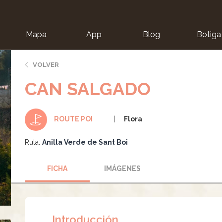
Mapa
App
Blog
Botiga
ion
VOLVER
CAN SALGADO
Flora
ROUTE POI
Ruta:
Anilla Verde de Sant Boi
FICHA
IMÁGENES
Introducción