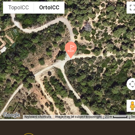
TopoICC
OrtoICC
Keyboard shortcuts
Image may be subject to copyright
Te
20 m
Footer