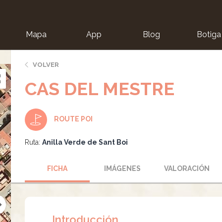
Mapa
App
Blog
Botiga
ion
VOLVER
CAS DEL MESTRE
ROUTE POI
Ruta:
Anilla Verde de Sant Boi
FICHA
IMÁGENES
VALORACIÓN
Introducción