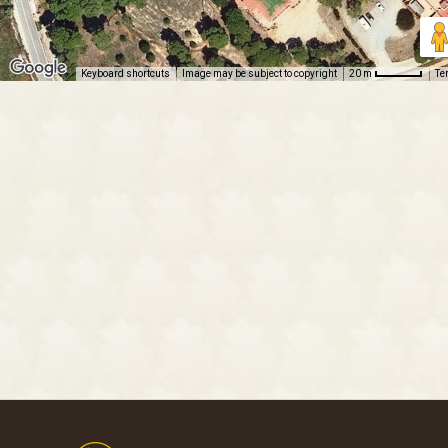
Keyboard shortcuts
Image may be subject to copyright
Te
20 m
Footer