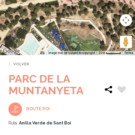
Image may be subject to copyright
Terms
20 m
VOLVER
PARC DE LA
MUNTANYETA
ROUTE POI
Ruta:
Anilla Verde de Sant Boi