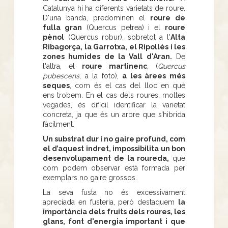
Catalunya hi ha diferents varietats de roure.
D'una banda, predominen el
roure de
fulla gran
(Quercus petrea) i el
roure
pènol
(Quercus robur), sobretot a l'
Alta
Ribagorça, la Garrotxa, el Ripollès i les
zones humides de la Vall d'Aran.
De
l'altra, el
roure martinenc
, (
Quercus
pubescens
, a la foto),
a les àrees més
seques
, com és el cas del lloc en què
ens trobem. En el cas dels roures, moltes
vegades, és difícil identificar la varietat
concreta, ja que és un arbre que s’hibrida
fàcilment.
Un substrat dur i no gaire profund, com
el d’aquest indret, impossibilita un bon
desenvolupament de la roureda,
que
com podem observar està formada per
exemplars no gaire grossos.
La seva fusta no és excessivament
apreciada en fusteria, però destaquem
la
importància dels fruits dels roures, les
glans, font d'energia important i que