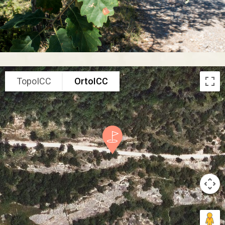
TopoICC
OrtoICC