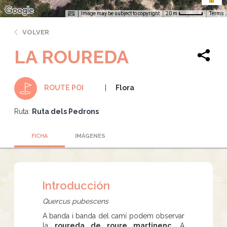
Image may be subject to copyright
Terms
20 m
VOLVER
LA ROUREDA
Flora
ROUTE POI
Ruta:
Ruta dels Pedrons
FICHA
IMÁGENES
Introducción
Quercus pubescens
A banda i banda del camí podem observar
la
roureda de roure martinenc.
A