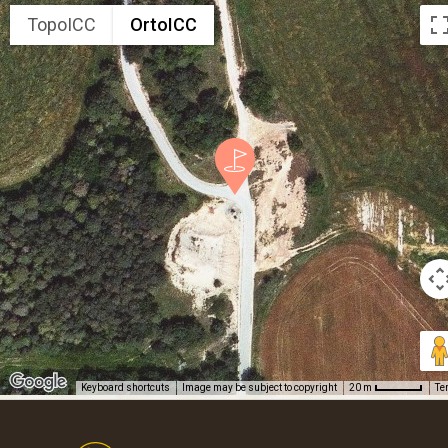
TopoICC
OrtoICC
Keyboard shortcuts
Image may be subject to copyright
Te
20 m
Footer