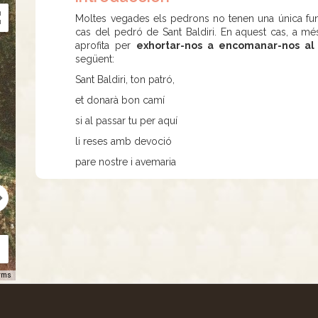
Moltes vegades els pedrons no tenen una única fun
cas del pedró de Sant Baldiri. En aquest cas, a m
aprofita per
exhortar-nos a encomanar-nos al 
següent:
Sant Baldiri, ton patró,
et donarà bon camí
si al passar tu per aquí
li reses amb devoció
pare nostre i avemaria
rms