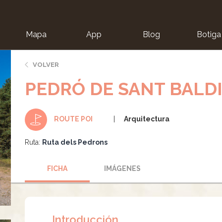
Mapa
App
Blog
Botiga
ion
VOLVER
PEDRÓ DE SANT BALDI
Arquitectura
ROUTE POI
Ruta:
Ruta dels Pedrons
FICHA
IMÁGENES
Introducción