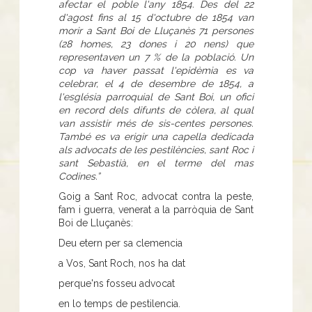
afectar el poble l'any 1854. Des del 22
d'agost fins al 15 d'octubre de 1854 van
morir a Sant Boi de Lluçanès 71 persones
(28 homes, 23 dones i 20 nens) que
representaven un 7 % de la població. Un
cop va haver passat l'epidèmia es va
celebrar, el 4 de desembre de 1854, a
l'església parroquial de Sant Boi, un ofici
en record dels difunts de còlera, al qual
van assistir més de sis-centes persones.
També es va erigir una capella dedicada
als advocats de les pestilències, sant Roc i
sant Sebastià, en el terme del mas
Codines.”
Goig a Sant Roc, advocat contra la peste,
fam i guerra, venerat a la parròquia de Sant
Boi de Lluçanès:
Deu etern per sa clemencia
a Vos, Sant Roch, nos ha dat
perque'ns fosseu advocat
en lo temps de pestilencia.