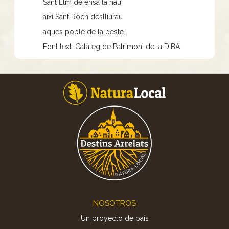
Sant Elm defensa la nau,
aixi Sant Roch deslliurau
aques poble de la peste.
Font text: Catàleg de Patrimoni de la DIBA
Footer
NOSOTROS
Un proyecto de país