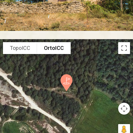
TopoICC
OrtoICC