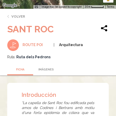
Image may be subject to copyright
Terms
20 m
VOLVER
SANT ROC
Arquitectura
ROUTE POI
Ruta:
Ruta dels Pedrons
FICHA
IMÁGENES
Introducción
“La capella de Sant Roc fou edificada pels
amos de Codines i Bertrans amb motiu
d'una forta epidèmia de còlera que va