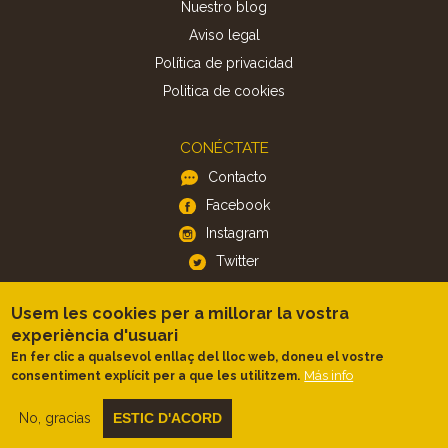
Nuestro blog
Aviso legal
Política de privacidad
Politica de cookies
CONÉCTATE
Contacto
Facebook
Instagram
Twitter
Usem les cookies per a millorar la vostra
APP
experiència d'usuari
iOS
En fer clic a qualsevol enllaç del lloc web, doneu el vostre
Android
Más info
consentiment explícit per a que les utilitzem.
No, gracias
ESTIC D'ACORD