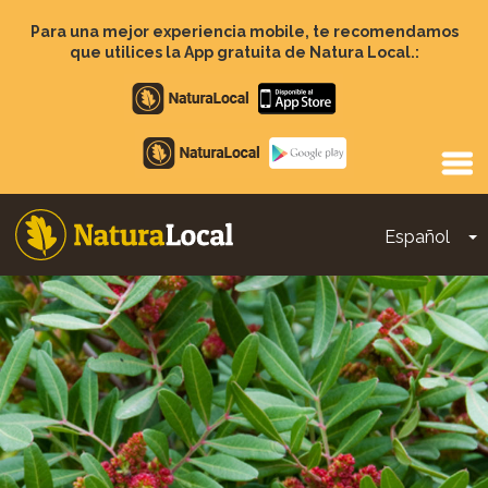
Pasar
al
Para una mejor experiencia mobile, te recomendamos
contenido
que utilices la App gratuita de Natura Local.:
principal
Apple
store
Google
Play
Español
T
Main
navigation