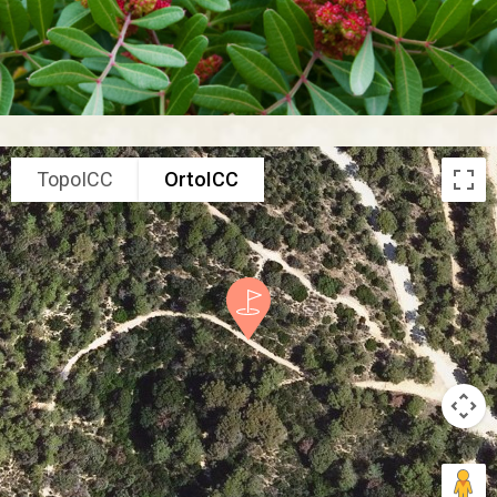
TopoICC
OrtoICC