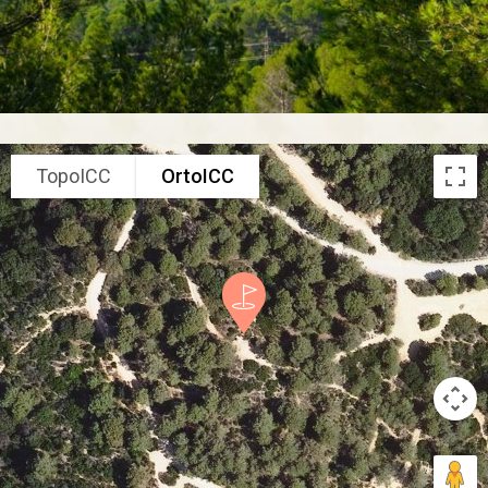
TopoICC
OrtoICC