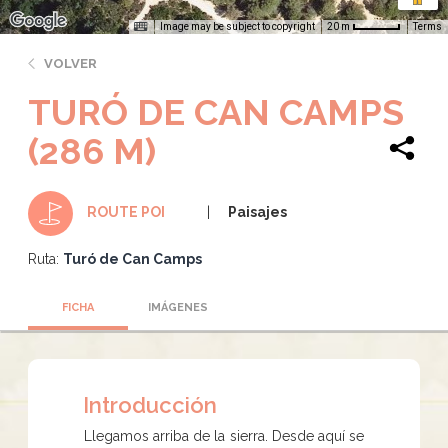
Image may be subject to copyright
Terms
20 m
VOLVER
TURÓ DE CAN CAMPS
(286 M)
Paisajes
ROUTE POI
Ruta:
Turó de Can Camps
FICHA
IMÁGENES
Introducción
Llegamos arriba de la sierra. Desde aquí se