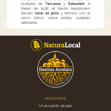
ciudades de
Terrassa
y
Sabadell
. A
finales de 1938, el bando republicano
decidió
talar el pino
y terminó con el
cerco bélico sobre ambas ciudades
vallesanas.
Footer
NOSOTROS
Un proyecto de país