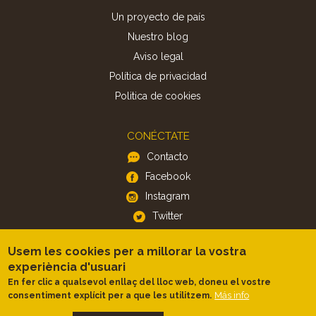
Un proyecto de país
Nuestro blog
Aviso legal
Política de privacidad
Politica de cookies
CONÉCTATE
Contacto
Facebook
Instagram
Twitter
Usem les cookies per a millorar la vostra
APP
experiència d'usuari
iOS
En fer clic a qualsevol enllaç del lloc web, doneu el vostre
Más info
consentiment explícit per a que les utilitzem.
Android