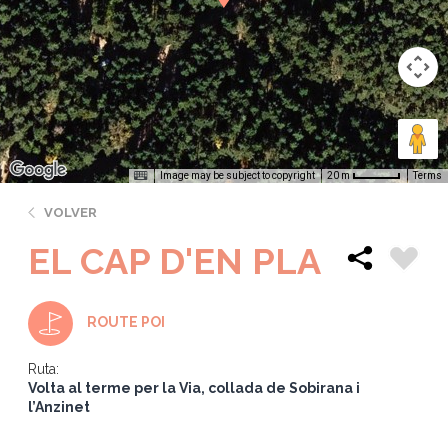
Image may be subject to copyright
Terms
20 m
VOLVER
EL CAP D'EN PLA
ROUTE POI
Ruta:
Volta al terme per la Via, collada de Sobirana i
l’Anzinet