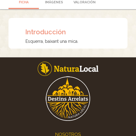
FICHA
IMÁGENES
VALORACIÓN
Introducción
Esquerra, baixant una mica.
Footer
NOSOTROS