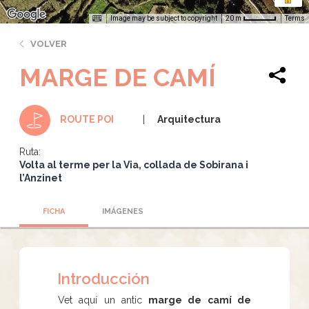
Image may be subject to copyright
Terms
20 m
VOLVER
MARGE DE CAMÍ
Arquitectura
ROUTE POI
Ruta:
Volta al terme per la Via, collada de Sobirana i
l’Anzinet
FICHA
IMÁGENES
Introducción
Vet aquí un antic
marge de camí de