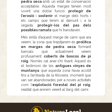
pedra seca
amb un estat de conservació
acceptable. Aquesta marges tenien molt
sovint una doble funció:
protegir de
l’erosió
i
sostenir
el marge dels horts i
els camps que tenim al damunt i, a la
vegada,
protegir-los del pas dels
possibles ramats
que hi transitaven.
Més enllà d’aquest marge de camí que ara
veiem, la zona que trepitjarem és
prolífica
en marges de pedra seca
formant
bancals que actualment veiem
profusament
coberts de boscos de pi
roig
. Només cal anar-s’hi fixant. Aquest és
el testimoni de les
antigues vinyes de
muntanya
que aquesta zona havia acollit
fins a l’arribada de la fil·loxera, moment que
van ser abandonades per a noves activitats
com l’
explotació forestal del pi roig
,
realitat que anirem veient al llarg del camí.