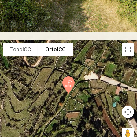
TopoICC
OrtoICC