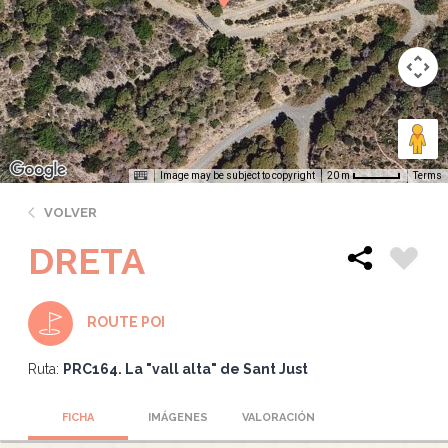
Image may be subject to copyright
Terms
20 m
VOLVER
DRETA
ROUTE POI
Ruta:
PRC164. La "vall alta" de Sant Just
FICHA
IMÁGENES
VALORACIÓN