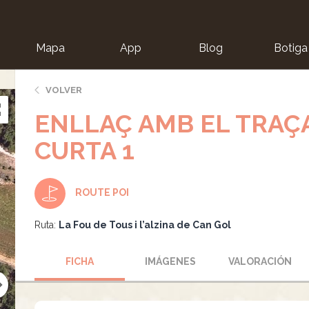
Mapa
App
Blog
Botiga
ion
VOLVER
ENLLAÇ AMB EL TRAÇA
CURTA 1
ROUTE POI
Ruta:
La Fou de Tous i l’alzina de Can Gol
FICHA
IMÁGENES
VALORACIÓN