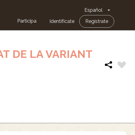
Español
Toggle Dro
Participa
Identifícate
Regístrate
T DE LA VARIANT