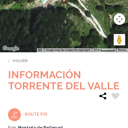
Image may be subject to copyright
Terms
20 m
VOLVER
INFORMACIÓN
TORRENTE DEL VALLE
ROUTE POI
Ruta:
Montaña de Bellmunt