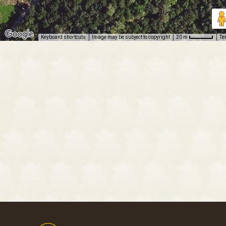
Keyboard shortcuts
Image may be subject to copyright
Te
20 m
Footer