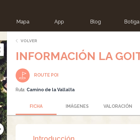
Mapa
App
Blog
Botiga
ion
VOLVER
INFORMACIÓN LA GOI
ROUTE POI
Ruta:
Camino de la Vallalta
FICHA
IMÁGENES
VALORACIÓN
Introducción