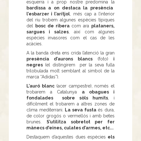
esquerra i a prop nostre predomina la
bardissa a on destaca la presència
l’esbarzer i l’arítjol
, més cap a l’interior
del riu trobem algunes espècies típiques
del
bosc de ribera
com ara
plataners,
sargues i salzes
, així com algunes
espècies invasores com el cas de les
acàcies.
A la banda dreta ens crida l’atenció la gran
presència d’aurons blancs
(foto)
i
negres
(el distingirem per la seva fulla
trilobulada molt semblant al símbol de la
marca “Adidas”).
L’auró blanc
(acer campestre), només el
trobarem a Catalunya
a obagues i
fondalades sobre sòls humits
, i
difícilment el trobarem a altres zones de
clima mediterrani.
La seva fusta
és dura,
de color grogós o vermellós i amb betes
brunes.
S’utilitza sobretot per fer
mànecs d’eines, culates d’armes, etc...
Destaquem d’aquestes dues espècies
els