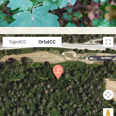
TopoICC
OrtoICC