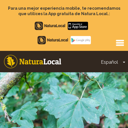
Pasar
al
Para una mejor experiencia mobile, te recomendamos
contenido
que utilices la App gratuita de Natura Local.:
principal
Apple
store
Google
Play
Español
T
Main
navigation