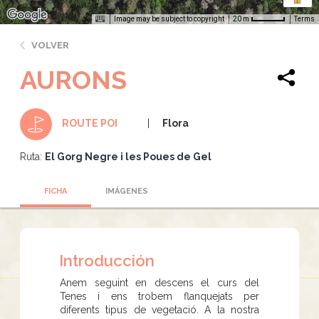
Image may be subject to copyright
Terms
20 m
VOLVER
AURONS
Flora
ROUTE POI
Ruta:
El Gorg Negre i les Poues de Gel
FICHA
IMÁGENES
Introducción
Anem seguint en descens el curs del
Tenes i ens trobem flanquejats per
diferents tipus de vegetació. A la nostra