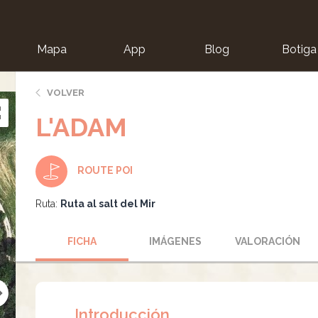
Mapa
App
Blog
Botiga
ion
VOLVER
L'ADAM
ROUTE POI
Ruta:
Ruta al salt del Mir
FICHA
IMÁGENES
VALORACIÓN
Introducción