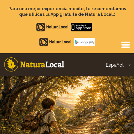
Pasar
al
Para una mejor experiencia mobile, te recomendamos
contenido
que utilices la App gratuita de Natura Local.:
principal
Apple
store
Google
Play
Español
T
Main
navigation