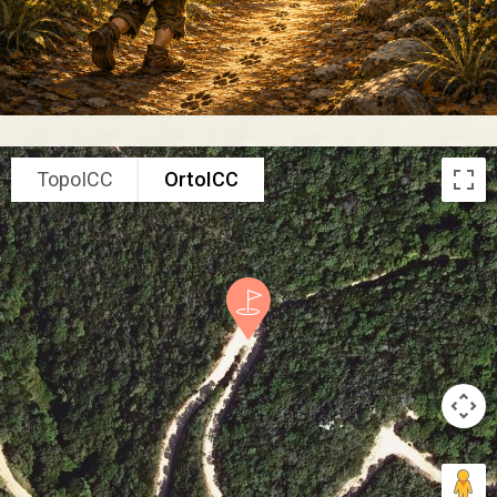
TopoICC
OrtoICC