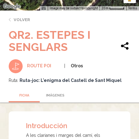
Image may be subject to copyright
Terms
20 m
VOLVER
QR2. ESTEPES I
SENGLARS
Otros
ROUTE POI
Ruta:
Ruta-joc: L'enigma del Castell de Sant Miquel
FICHA
IMÁGENES
Introducción
A les clarianes i marges del camí, els