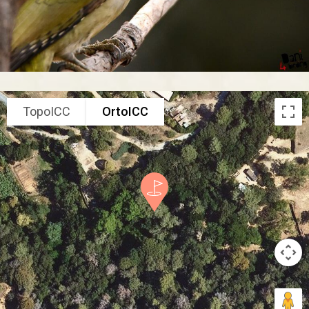
TopoICC
OrtoICC