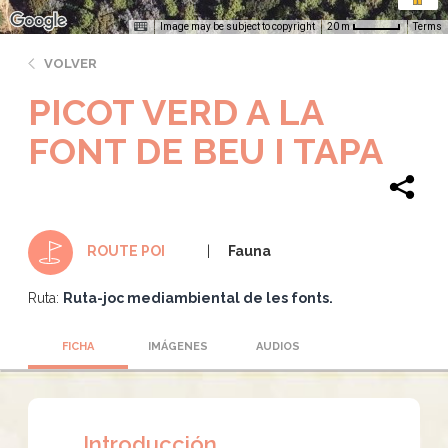
Image may be subject to copyright
Terms
20 m
VOLVER
PICOT VERD A LA
FONT DE BEU I TAPA
Fauna
ROUTE POI
Ruta:
Ruta-joc mediambiental de les fonts.
FICHA
IMÁGENES
AUDIOS
Introducción