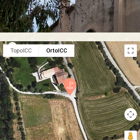
TopoICC
OrtoICC