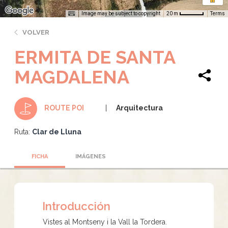
Image may be subject to copyright
Terms
20 m
VOLVER
ERMITA DE SANTA
MAGDALENA
Arquitectura
ROUTE POI
Ruta:
Clar de Lluna
FICHA
IMÁGENES
Introducción
Vistes al Montseny i la Vall la Tordera.