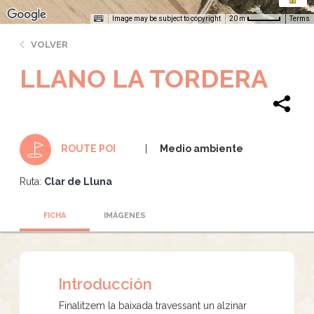
Image may be subject to copyright
Terms
20 m
VOLVER
LLANO LA TORDERA
Medio ambiente
ROUTE POI
Ruta:
Clar de Lluna
FICHA
IMÁGENES
Introducción
Finalitzem la baixada travessant un alzinar