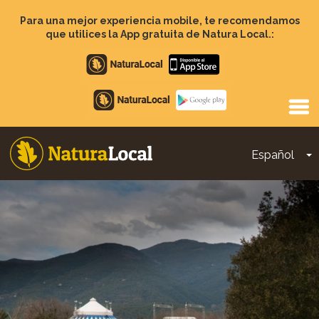
Pasar
al
Para una mejor experiencia mobile, te recomendamos
contenido
que utilices la App gratuita de Natura Local.:
principal
Apple
store
Google
Play
Español
T
Main
navigation