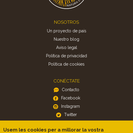
Footer
NOSOTROS
Un proyecto de país
Nuestro blog
Aviso legal
Política de privacidad
Politica de cookies
CONÉCTATE
Contacto
Facebook
Instagram
Twitter
Usem les cookies per a millorar la vostra
APP