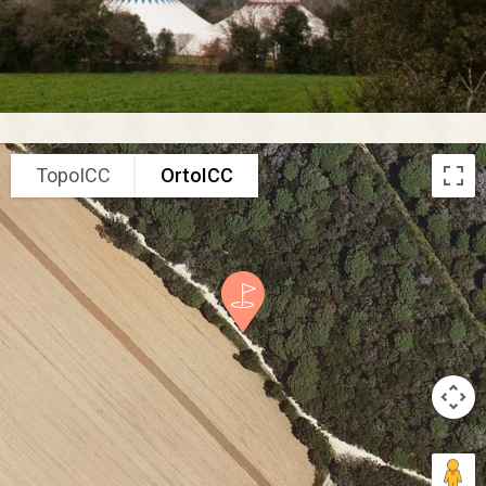
TopoICC
OrtoICC