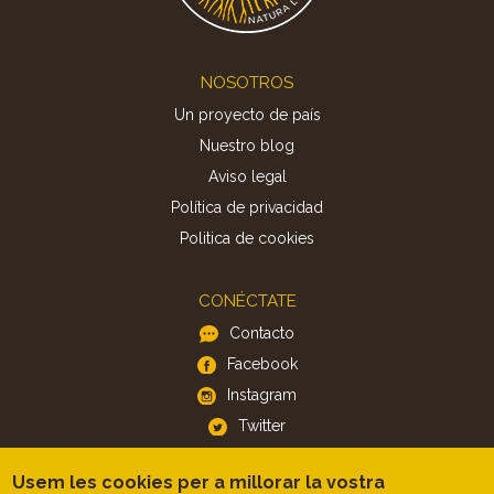
Footer
NOSOTROS
Un proyecto de país
Nuestro blog
Aviso legal
Política de privacidad
Politica de cookies
CONÉCTATE
Contacto
Facebook
Instagram
Twitter
Usem les cookies per a millorar la vostra
APP