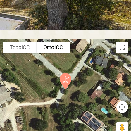
TopoICC
OrtoICC