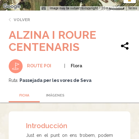
Image may be subject to copyright
Terms
20 m
VOLVER
ALZINA I ROURE
CENTENARIS
Flora
ROUTE POI
Ruta:
Passejada per les vores de Seva
FICHA
IMÁGENES
Introducción
Just en el punt on ens trobem, podem