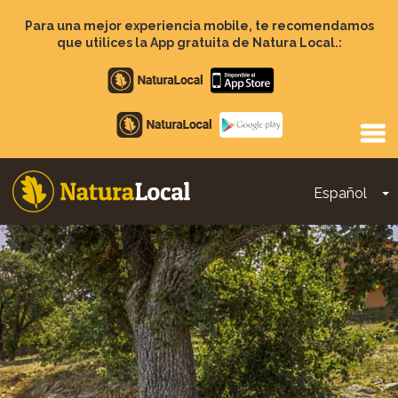
Pasar
al
Para una mejor experiencia mobile, te recomendamos
contenido
que utilices la App gratuita de Natura Local.:
principal
Apple
store
Google
Play
Español
T
Main
navigation