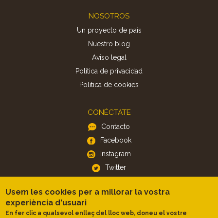
Footer
NOSOTROS
Un proyecto de país
Nuestro blog
Aviso legal
Política de privacidad
Politica de cookies
CONÉCTATE
Contacto
Facebook
Instagram
Twitter
Usem les cookies per a millorar la vostra
APP
experiència d'usuari
iOS
En fer clic a qualsevol enllaç del lloc web, doneu el vostre