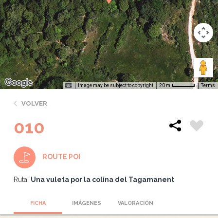
Image may be subject to copyright
Terms
20 m
VOLVER
010
ROUTE POI
Ruta:
Una vuleta por la colina del Tagamanent
FICHA
IMÁGENES
VALORACIÓN