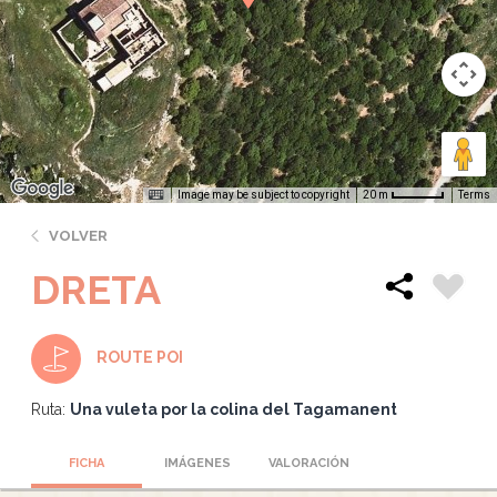
Image may be subject to copyright
Terms
20 m
VOLVER
DRETA
ROUTE POI
Ruta:
Una vuleta por la colina del Tagamanent
FICHA
IMÁGENES
VALORACIÓN