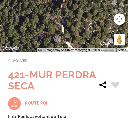
Image may be subject to copyright
Terms
20 m
VOLVER
421-MUR PERDRA
SECA
ROUTE POI
Ruta:
Fonts al voltant de Teià