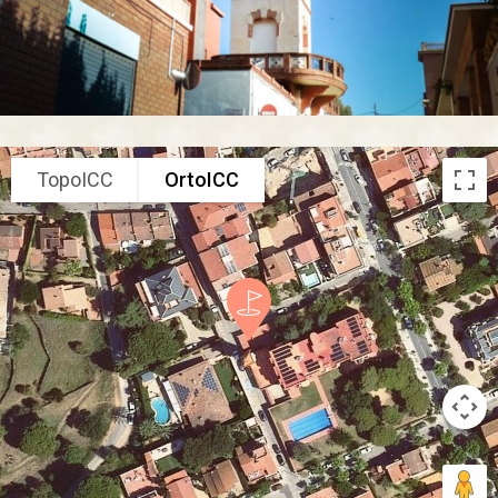
TopoICC
OrtoICC