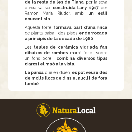
de la resta de les de Tiana
, per la seva
punxa va ser
construïda l’any 1917
per
Ramon Maria Riudor, amb
un estil
noucentista
.
Aquesta torre
formava part d’una finca
de planta baixa i dos pisos
enderrocada
a principis de la dècada de 1980
.
Les
teules de ceràmica vidriada fan
dibuixos de rombes
marró fosc sobre
un fons ocre i
combina diversos tipus
d’arcs i el maó a la vista
.
La punxa
que en diuen,
es pot veure des
de molts llocs de dins el nucli i de fora
també
.