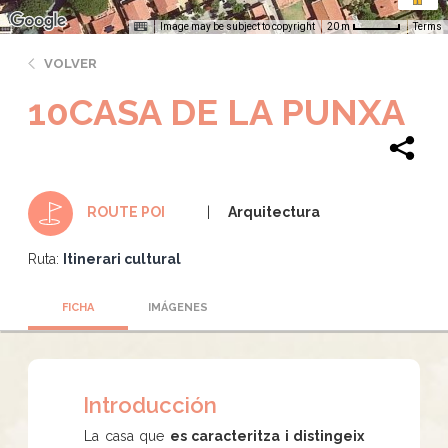
Image may be subject to copyright
Terms
20 m
VOLVER
10CASA DE LA PUNXA
Arquitectura
ROUTE POI
Ruta:
Itinerari cultural
FICHA
IMÁGENES
Introducción
La casa que
es caracteritza i distingeix