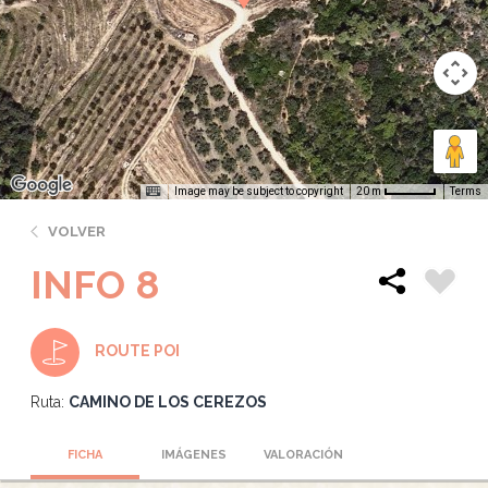
Image may be subject to copyright
Terms
20 m
VOLVER
INFO 8
ROUTE POI
Ruta:
CAMINO DE LOS CEREZOS
FICHA
IMÁGENES
VALORACIÓN