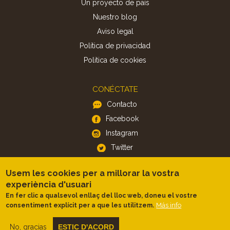
Un proyecto de país
Nuestro blog
Aviso legal
Política de privacidad
Politica de cookies
CONÉCTATE
Contacto
Facebook
Instagram
Twitter
Usem les cookies per a millorar la vostra
APP
experiència d'usuari
iOS
En fer clic a qualsevol enllaç del lloc web, doneu el vostre
Más info
consentiment explícit per a que les utilitzem.
Android
No, gracias
ESTIC D'ACORD