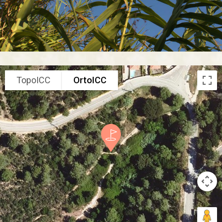
TopoICC
OrtoICC