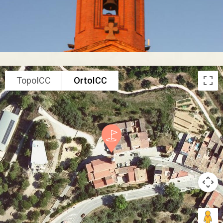
TopoICC
OrtoICC