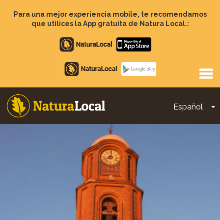
Pasar
al
Para una mejor experiencia mobile, te recomendamos
contenido
que utilices la App gratuita de Natura Local.:
principal
Apple
store
Google
Play
Español
T
Main
navigation