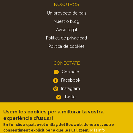
Footer
NOSOTROS
Un proyecto de país
Nuestro blog
Aviso legal
Política de privacidad
Politica de cookies
CONÉCTATE
Contacto
Facebook
Instagram
Twitter
Usem les cookies per a millorar la vostra
APP
experiència d'usuari
iOS
En fer clic a qualsevol enllaç del lloc web, doneu el vostre
Más info
consentiment explícit per a que les utilitzem.
Android