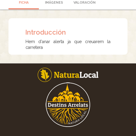
FICHA
IMÁGENES
VALORACIÓN
Introducción
Hem d'anar alerta ja que creuarem la
carretera