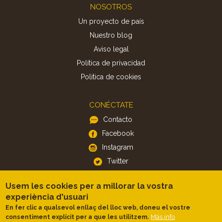
Footer
NOSOTROS
Un proyecto de país
Nuestro blog
Aviso legal
Política de privacidad
Politica de cookies
CONÉCTATE
Contacto
Facebook
Instagram
Twitter
Usem les cookies per a millorar la vostra
APP
experiència d'usuari
iOS
En fer clic a qualsevol enllaç del lloc web, doneu el vostre
Más info
consentiment explícit per a que les utilitzem.
Android