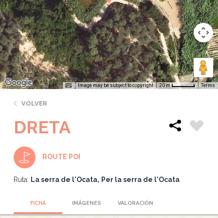
Image may be subject to copyright
Terms
20 m
VOLVER
DRETA
ROUTE POI
Ruta:
La serra de l'Ocata
Per la serra de l'Ocata
FICHA
IMÁGENES
VALORACIÓN