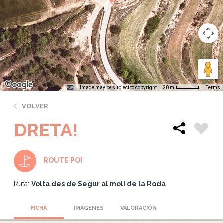
Image may be subject to copyright
Terms
20 m
VOLVER
DRETA!
ROUTE POI
Ruta:
Volta des de Segur al molí de la Roda
FICHA
IMÁGENES
VALORACIÓN