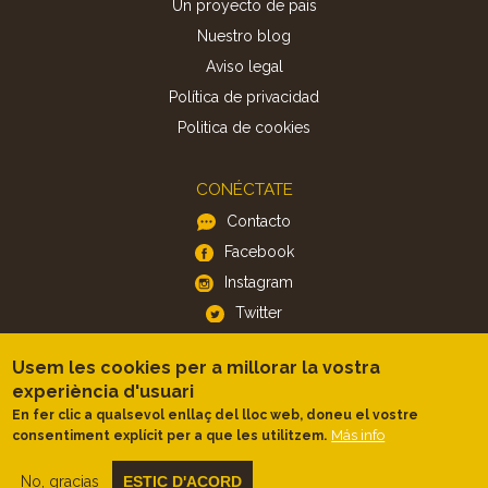
Un proyecto de país
Nuestro blog
Aviso legal
Política de privacidad
Politica de cookies
CONÉCTATE
Contacto
Facebook
Instagram
Twitter
Usem les cookies per a millorar la vostra
APP
experiència d'usuari
iOS
En fer clic a qualsevol enllaç del lloc web, doneu el vostre
Más info
consentiment explícit per a que les utilitzem.
Android
No, gracias
ESTIC D'ACORD