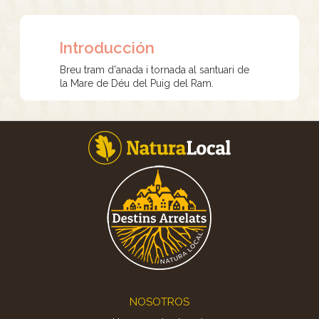
Introducción
Breu tram d'anada i tornada al santuari de
la Mare de Déu del Puig del Ram.
Footer
NOSOTROS