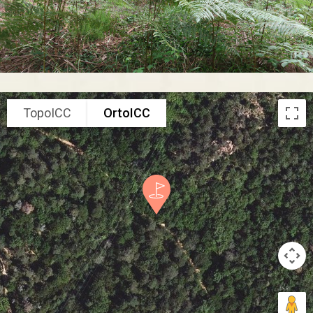
TopoICC
OrtoICC