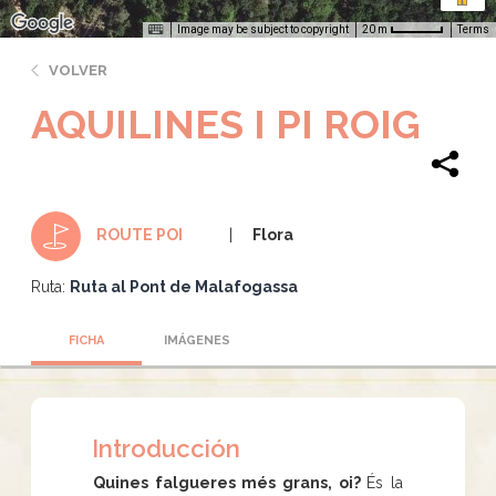
Image may be subject to copyright
Terms
20 m
VOLVER
AQUILINES I PI ROIG
Flora
ROUTE POI
Ruta:
Ruta al Pont de Malafogassa
FICHA
IMÁGENES
Introducción
Quines falgueres més grans, oi?
És la