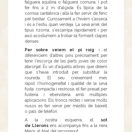
falguera aquilina o falguera comuna, i pot
fer fins a 2 m d'alçada. És típica de la
cornisa cantàbrica i allà la fan servir de fenc
pel bestiar. Curiosament a l'hivern s'asseca
i és a l'estiu quan verdeja. La seva arrel del
tipus rizoma, s'escampa ràpidament i per
això acostumem a trobar-la formant clapes
denses.
Per sobre veiem el pi roig
i el
diferenciem d'altres pins precisament per
tenir l'escorça de les parts joves de color
ataronjat. És un d'aquells arbres que dèiem
que s'havia introduït per substituir la
roureda. El seu creixement més
ràpid, l'homogeneïtat i qualitat de la seva
fusta: compacta i resinosa, el fan preuat per
fusteria i ebenisteria amb múltiples
aplicacions. Els troncs rectes i sense molts
nusos es fan servir per màstils de baixell
o pals de telèfon.
A la nostra esquerra, el
sot
de Llerons
ens acompanya fins a la riera
Major, al final del recorregut.