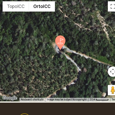
TopoICC
OrtoICC
Keyboard shortcuts
Image may be subject to copyright
Te
20 m
Footer