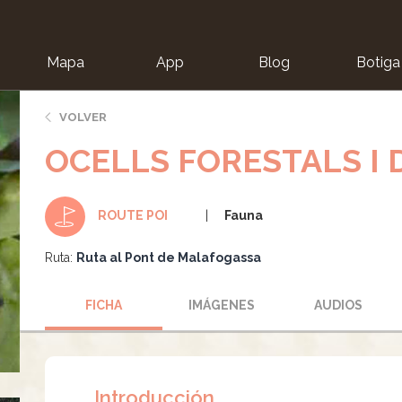
Mapa
App
Blog
Botiga
ion
VOLVER
OCELLS FORESTALS I 
Fauna
ROUTE POI
Ruta:
Ruta al Pont de Malafogassa
FICHA
IMÁGENES
AUDIOS
Introducción