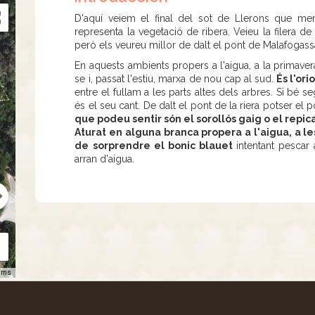
D'aquí veiem el final del sot de Llerons que me
representa la vegetació de ribera. Veieu la filera d
però els veureu millor de dalt el pont de Malafogass
En aquests ambients propers a l'aigua, a la primavera
se i, passat l'estiu, marxa de nou cap al sud.
És l'orio
entre el fullam a les parts altes dels arbres. Si bé 
és el seu cant. De dalt el pont de la riera potser el
que podeu sentir són el sorollós gaig o el repica
Aturat en alguna branca propera a l'aigua, a les
de sorprendre el bonic blauet
intentant pescar
arran d'aigua.
rms