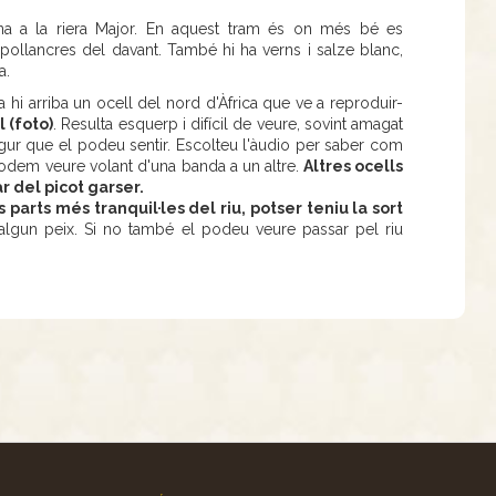
na a la riera Major. En aquest tram és on més bé es
e pollancres del davant. També hi ha verns i salze blanc,
a.
 hi arriba un ocell del nord d'Àfrica que ve a reproduir-
l (foto)
. Resulta esquerp i difícil de veure, sovint amagat
segur que el podeu sentir. Escolteu l'àudio per saber com
 podem veure volant d'una banda a un altre.
Altres ocells
r del picot garser.
 parts més tranquil·les del riu, potser teniu la sort
 algun peix. Si no també el podeu veure passar pel riu