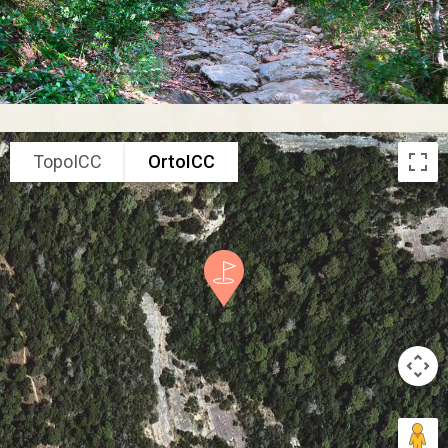
TopoICC
OrtoICC