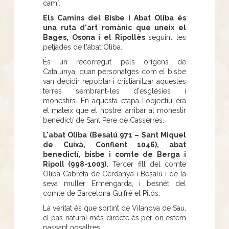
camí.
Els Camins del Bisbe i Abat Oliba és
una ruta d'art romànic que uneix el
Bages, Osona i el Ripollès
seguint les
petjades de l'abat Oliba.
És un recorregut pels orígens de
Catalunya, quan personatges com el bisbe
van decidir repoblar i cristianitzar aquestes
terres sembrant-les d'esglésies i
monestirs. En aquesta etapa l'objectiu era
el mateix que el nostre: arribar al monestir
benedictí de Sant Pere de Casserres.
L'abat Oliba (Besalú 971 – Sant Miquel
de Cuixà, Conflent 1046), abat
benedictí, bisbe i comte de Berga i
Ripoll (998-1003).
Tercer fill del comte
Oliba Cabreta de Cerdanya i Besalú i de la
seva muller Ermengarda, i besnét del
comte de Barcelona Guifré el Pilós.
La veritat és que sortint de Vilanova de Sau,
el pas natural més directe és per on estem
passant nosaltres.