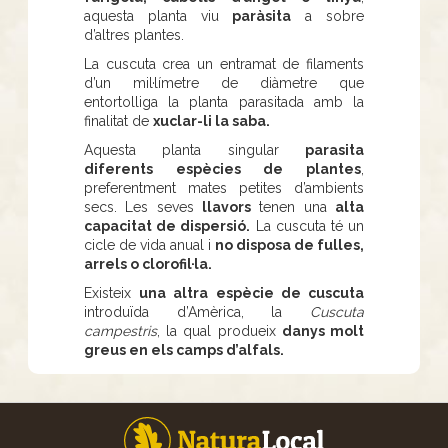
aquesta planta viu
paràsita
a sobre
d’altres plantes.
La cuscuta crea un entramat de filaments
d’un mil·límetre de diàmetre que
entortolliga la planta parasitada amb la
finalitat de
xuclar-li la saba.
Aquesta planta singular
parasita
diferents espècies de plantes
,
preferentment mates petites d’ambients
secs. Les seves
llavors
tenen una
alta
capacitat de dispersió.
La cuscuta té un
cicle de vida anual i
no disposa de fulles,
arrels o clorofil·la.
Existeix
una altra espècie de cuscuta
introduïda d’Amèrica, la
Cuscuta
campestris
, la qual produeix
danys molt
greus en els camps d’alfals.