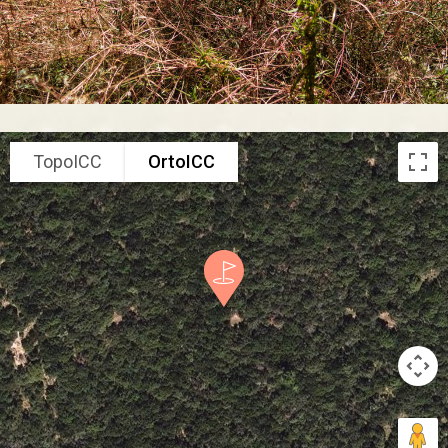
TopoICC
OrtoICC