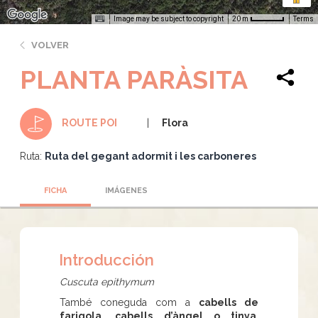
Image may be subject to copyright
Terms
20 m
VOLVER
PLANTA PARÀSITA
Flora
ROUTE POI
Ruta:
Ruta del gegant adormit i les carboneres
FICHA
IMÁGENES
Introducción
Cuscuta epithymum
També coneguda com a
cabells de
farigola, cabells d’àngel o tinya
,