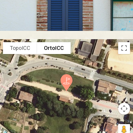
TopoICC
OrtoICC