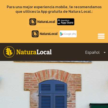
Pasar
al
Para una mejor experiencia mobile, te recomendamos
contenido
que utilices la App gratuita de Natura Local.:
principal
Apple
store
Google
Play
Español
T
Main
navigation