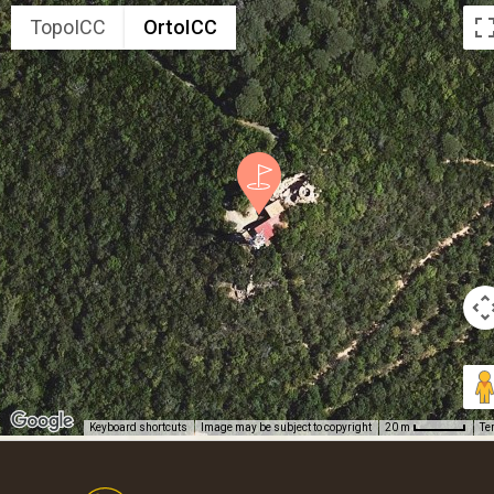
TopoICC
OrtoICC
Keyboard shortcuts
Image may be subject to copyright
Te
20 m
Footer