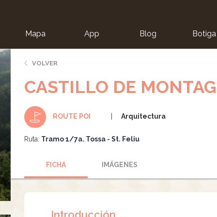
Mapa
App
Blog
Botiga
ion
VOLVER
CASTILLO DE MONTA
Arquitectura
ROUTE POI
Ruta:
Tramo 1/7a. Tossa - St. Feliu
FICHA
IMÁGENES
Introducción