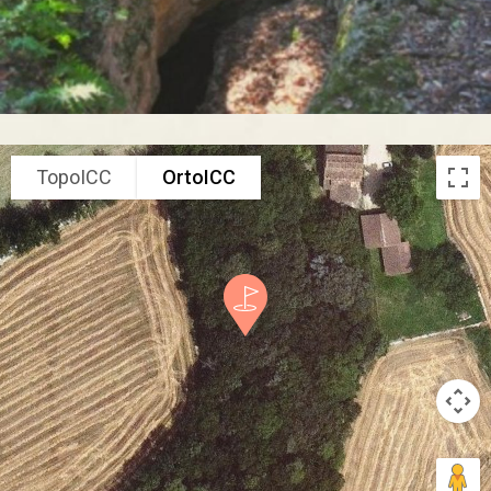
TopoICC
OrtoICC