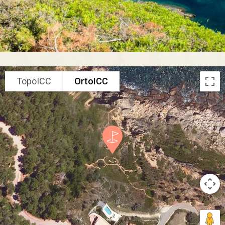
TopoICC
OrtoICC