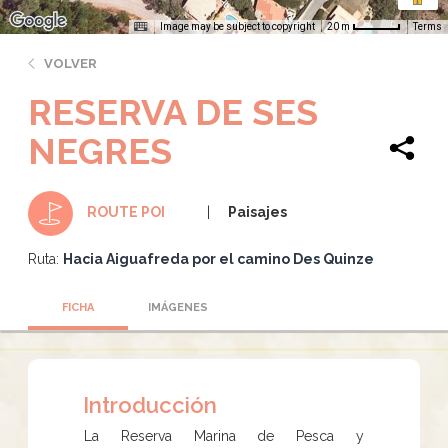
Image may be subject to copyright
Terms
20 m
VOLVER
RESERVA DE SES
NEGRES
Paisajes
ROUTE POI
Ruta:
Hacia Aiguafreda por el camino Des Quinze
FICHA
IMÁGENES
Introducción
La Reserva Marina de Pesca y