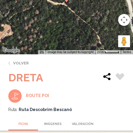
Image may be subject to copyright
Terms
20 m
VOLVER
DRETA
ROUTE POI
Ruta:
Ruta Descobrim Bescanó
FICHA
IMÁGENES
VALORACIÓN