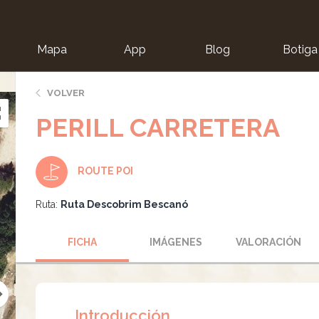
Mapa
App
Blog
Botiga
ion
VOLVER
PERILL CARRETERA
ROUTE POI
Ruta:
Ruta Descobrim Bescanó
FICHA
IMÁGENES
VALORACIÓN
Introducción