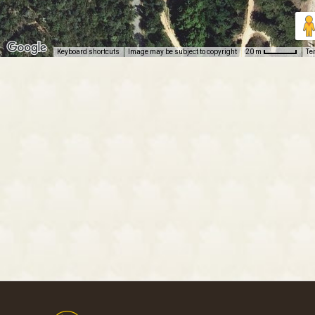
Keyboard shortcuts
Image may be subject to copyright
Te
20 m
Footer