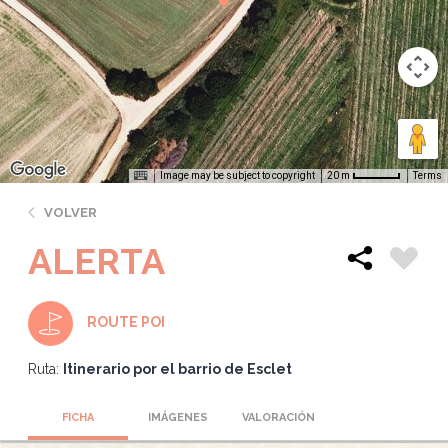
Image may be subject to copyright
Terms
20 m
VOLVER
ALERTA
ROUTE POI
Ruta:
Itinerario por el barrio de Esclet
FICHA
IMÁGENES
VALORACIÓN