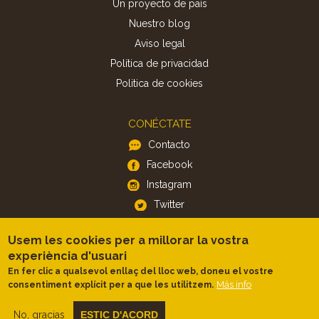
Un proyecto de país
Nuestro blog
Aviso legal
Política de privacidad
Politica de cookies
CONÉCTATE
Contacto
Facebook
Instagram
Twitter
Usem les cookies per a millorar la vostra
APP
experiència d'usuari
iOS
En fer clic a qualsevol enllaç del lloc web, doneu el vostre
Más info
consentiment explícit per a que les utilitzem.
Android
No, gracias
ESTIC D'ACORD